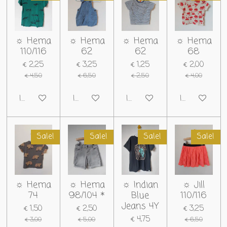
☼ Hema
☼ Hema
☼ Hema
☼ Hema
110/116
62
62
68
€ 2,25
€ 3,25
€ 1,25
€ 2,00
€ 4,50
€ 6,50
€ 2,50
€ 4,00
In winkelwagen
In winkelwagen
In winkelwagen
In winkelwag
Sale!
Sale!
Sale!
Sale!
☼ Hema
☼ Hema
☼ Indian
☼ Jill
74
98/104 *
Blue
110/116
Jeans 4Y
€ 1,50
€ 2,50
€ 3,25
€ 4,75
€ 3,00
€ 5,00
€ 6,50