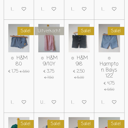
In winkelwagen
In winkelwagen
In winkelwagen
In winkelwag
Sale!
Uitverkocht
Sale!
Sale!
☼ H&M
☼ H&M
☼ H&M
☼
80
9/10Y
98
Hampto
n Bays
€ 1,75
€ 3,75
€ 2,50
€ 3,50
122
€ 7,50
€ 5,00
€ 4,75
€ 9,50
In winkelwagen
Uitverkocht
In winkelwagen
In winkelwag
Sale!
Sale!
Sale!
Sale!