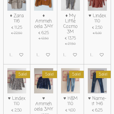
♦ Zara
♦
♦ My
♥ Lindex
116
Ammeh
Little
110
oela 3/4Y
Cozmo
€ 11,25
€ 2,50
3M
€ 6,25
€ 22,50
€ 5,00
€ 13,75
€ 12,50
€ 27,50
In winkelwagen
In winkelwagen
In winkelwagen
In winkelwag
Sale!
Sale!
Sale!
Sale!
♥ Lindex
♥
♥ H&M
♥ Name-
110
Ammeh
110
it 146
oela 3/4Y
€ 2,50
€ 4,00
€ 6,25