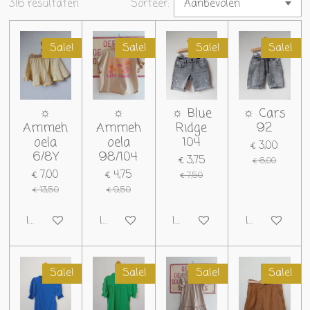
316 resultaten
Sorteer:
Sale!
Sale!
Sale!
Sale!
☼
☼
☼ Blue
☼ Cars
Ammeh
Ammeh
Ridge
92
oela
oela
104
€ 3,00
6/8Y
98/104
€ 3,75
€ 6,00
€ 7,00
€ 4,75
€ 7,50
€ 13,50
€ 9,50
In winkelwagen
In winkelwagen
In winkelwagen
In winkelwag
Sale!
Sale!
Sale!
Sale!