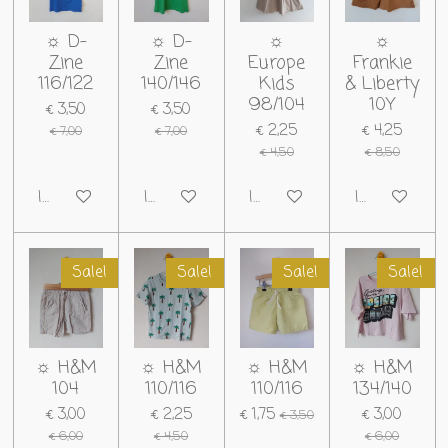
☼ D-
☼ D-
☼
☼
Zine
Zine
Europe
Frankie
116/122
140/146
Kids
& Liberty
98/104
10Y
€ 3,50
€ 3,50
€ 2,25
€ 4,25
€ 7,00
€ 7,00
€ 4,50
€ 8,50
In winkelwagen
In winkelwagen
In winkelwagen
In winkelwag
Sale!
Sale!
Sale!
Sale!
☼ H&M
☼ H&M
☼ H&M
☼ H&M
104
110/116
110/116
134/140
€ 3,00
€ 2,25
€ 1,75
€ 3,00
€ 3,50
€ 6,00
€ 4,50
€ 6,00