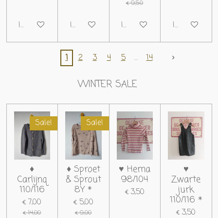
€ 9,50
In winkelwagen
In winkelwagen
In winkelwagen
In winkelwag
1
2
3
4
5
14
WINTER SALE
Sale!
Sale!
♦
♦ Sproet
♥ Hema
♥
Carlijnq
& Sprout
98/104
Zwarte
110/116
8Y *
jurk
€ 3,50
110/116 *
€ 7,00
€ 5,00
€ 3,50
€ 14,00
€ 9,00