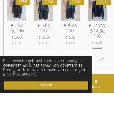
Sale!
Sale!
Sale!
Sale!
♥ Like
♥ Ikks
♥ Ikks
♥ Scotch
Flo 140
140
140
& Soda
140
€ 5,00
€ 5,00
€ 5,00
€ 7,50
€ 10,00
€ 10,00
€ 10,00
€ 17,50
In winkelwagen
In winkelwagen
In winkelwagen
In winkelwag
Deze website gebruikt cookies voor analyse-
doeleinden en/of het tonen van advertenties.
Door gebruik te blijven maken van de site gaat
u hiermee akkoord.
1
2
Akkoord
E-mailadres
Telefoonnummer
Kaart
© 2020 - 2022 Tweedehands kan ook HIP & betaalbaar zijn!KVK :
77896718
Powered by
JouwWeb