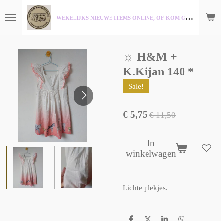
Ga
W
EKELIJKS NIEUWE ITEMS ONLINE, OF KOM GEZELLIG LANGS IN ONZE WINKEL!
direct
naar
de
hoofdinhoud
☼ H&M +
K.Kijan 140 *
Sale!
€ 5,75
€ 11,50
In
winkelwagen
Lichte plekjes.