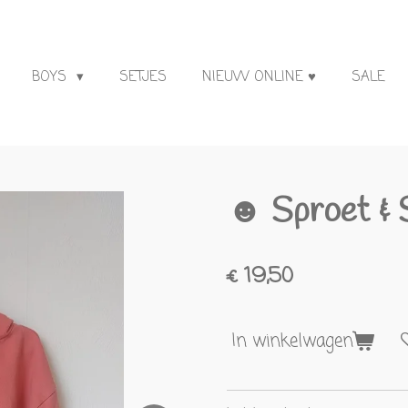
BOYS
SETJES
NIEUW ONLINE ♥
SALE
☻ Sproet & 
€ 19,50
In winkelwagen