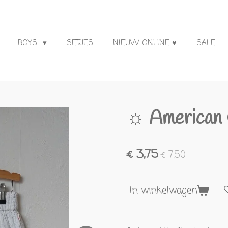
BOYS
SETJES
NIEUW ONLINE ♥
SALE
☼ American 
€ 3,75
€ 7,50
In winkelwagen