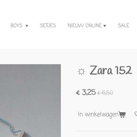
BOYS
SETJES
NIEUW ONLINE ♥
SALE
☼ Zara 152
€ 3,25
€ 6,50
In winkelwagen