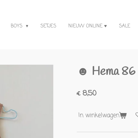
BOYS
SETJES
NIEUW ONLINE ♥
SALE
☻ Hema 86
€ 8,50
In winkelwagen