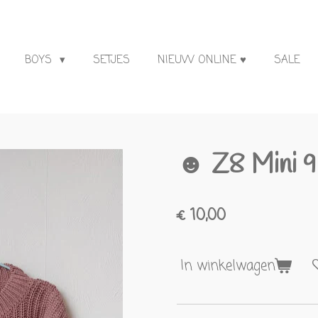
BOYS
SETJES
NIEUW ONLINE ♥
SALE
☻ Z8 Mini 
€ 10,00
In winkelwagen