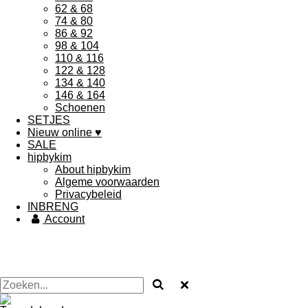
62 & 68
74 & 80
86 & 92
98 & 104
110 & 116
122 & 128
134 & 140
146 & 164
Schoenen
SETJES
Nieuw online ♥
SALE
hipbykim
About hipbykim
Algeme voorwaarden
Privacybeleid
INBRENG
Account