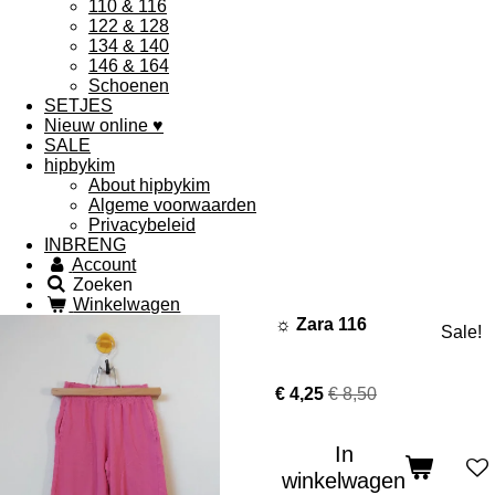
110 & 116
122 & 128
134 & 140
146 & 164
Schoenen
SETJES
Nieuw online ♥
SALE
hipbykim
About hipbykim
Algeme voorwaarden
Privacybeleid
INBRENG
Account
Zoeken
Winkelwagen
☼ Zara 116
Sale!
€ 4,25
€ 8,50
In
winkelwagen