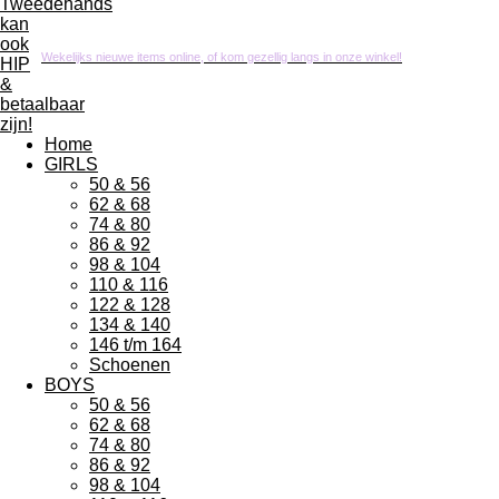
Wekelijks nieuwe items online, of kom gezellig langs in onze winkel!
Home
GIRLS
50 & 56
62 & 68
74 & 80
86 & 92
98 & 104
110 & 116
122 & 128
134 & 140
146 t/m 164
Schoenen
BOYS
50 & 56
62 & 68
74 & 80
86 & 92
98 & 104