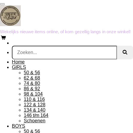
Ga
direct
naar
de
hoofdinhoud
Wekelijks nieuwe items online, of kom gezellig langs in onze winkel!
Home
GIRLS
50 & 56
62 & 68
74 & 80
86 & 92
98 & 104
110 & 116
122 & 128
134 & 140
146 t/m 164
Schoenen
BOYS
50 & 56