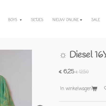
BOYS
SETJES
NIEUW ONLINE ♥
SALE
☼ Diesel 16
€ 6,25
€ 12,50
In winkelwagen