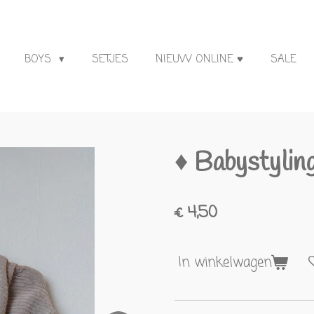
BOYS
SETJES
NIEUW ONLINE ♥
SALE
♦ Babystyli
€ 4,50
In winkelwagen