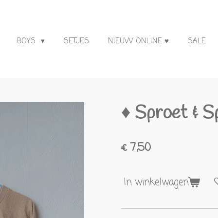
BOYS
SETJES
NIEUW ONLINE ♥
SALE
♦ Sproet & S
€ 7,50
In winkelwagen