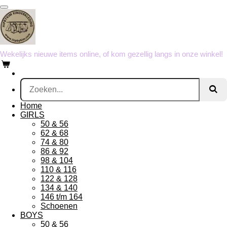
Ga
direct
naar
de
hoofdinhoud
Wekelijks nieuwe items online, of kom gezellig langs in onze winkel!
Home
GIRLS
50 & 56
62 & 68
74 & 80
86 & 92
98 & 104
110 & 116
122 & 128
134 & 140
146 t/m 164
Schoenen
BOYS
50 & 56