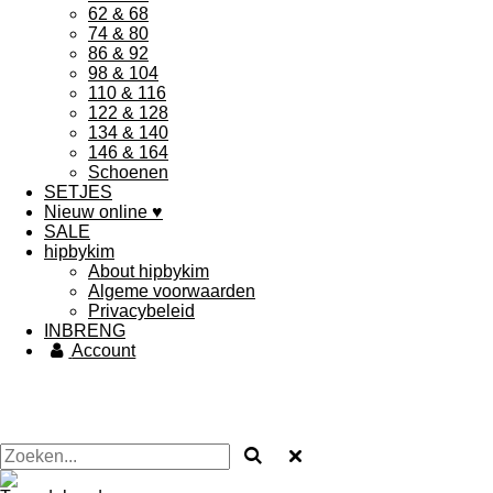
62 & 68
74 & 80
86 & 92
98 & 104
110 & 116
122 & 128
134 & 140
146 & 164
Schoenen
SETJES
Nieuw online ♥
SALE
hipbykim
About hipbykim
Algeme voorwaarden
Privacybeleid
INBRENG
Account