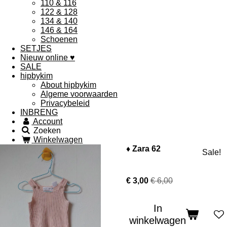
110 & 116
122 & 128
134 & 140
146 & 164
Schoenen
SETJES
Nieuw online ♥
SALE
hipbykim
About hipbykim
Algeme voorwaarden
Privacybeleid
INBRENG
Account
Zoeken
Winkelwagen
♦ Zara 62
Sale!
€ 3,00
€ 6,00
In
winkelwagen