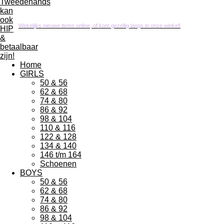
Wekelijks nieuwe items online, of kom gezellig langs in onze winkel!
Home
GIRLS
50 & 56
62 & 68
74 & 80
86 & 92
98 & 104
110 & 116
122 & 128
134 & 140
146 t/m 164
Schoenen
BOYS
50 & 56
62 & 68
74 & 80
86 & 92
98 & 104