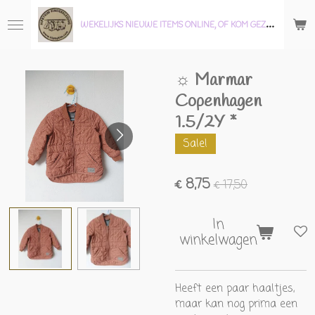
Ga
W
EKELIJKS NIEUWE ITEMS ONLINE, OF KOM GEZELLIG LANGS IN ONZE WINKEL!
direct
naar
de
☼ Marmar
hoofdinhoud
Copenhagen
1.5/2Y *
Sale!
€ 8,75
€ 17,50
In
winkelwagen
Heeft een paar haaltjes,
maar kan nog prima een