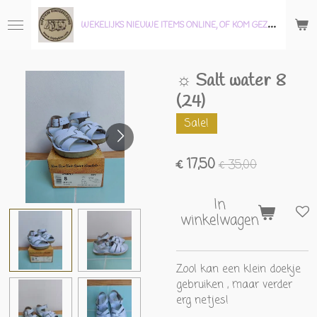
Ga
W
EKELIJKS NIEUWE ITEMS ONLINE, OF KOM GEZELLIG LANGS IN ONZE WINKEL!
direct
naar
de
☼ Salt water 8
hoofdinhoud
(24)
Sale!
€ 17,50
€ 35,00
In
winkelwagen
Zool kan een klein doekje
gebruiken , maar verder
erg netjes!