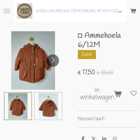
Ga
W
EKELIJKS NIEUWE ITEMS ONLINE, OF KOM GEZELLIG LANGS IN ONZE WINKEL!
direct
naar
de
◘ Ammehoela
hoofdinhoud
6/12M
Sale!
€ 17,50
€ 35,00
In
winkelwagen
Nieuwstaat!