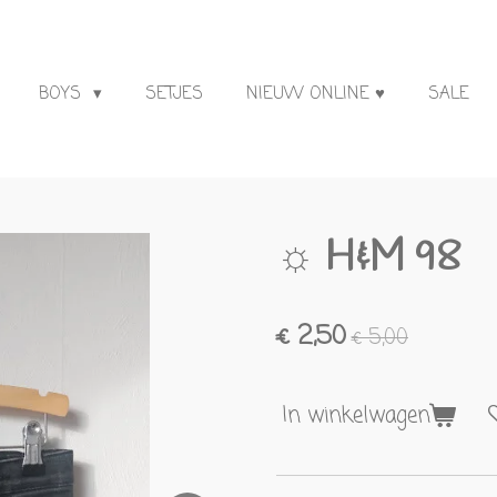
BOYS
SETJES
NIEUW ONLINE ♥
SALE
☼ H&M 98
€ 2,50
€ 5,00
In winkelwagen